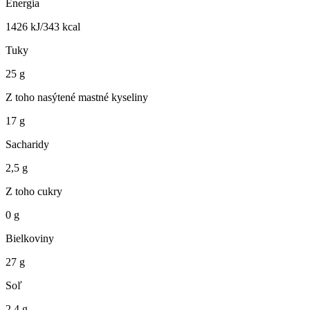
Energia
1426 kJ/343 kcal
Tuky
25 g
Z toho nasýtené mastné kyseliny
17 g
Sacharidy
2,5 g
Z toho cukry
0 g
Bielkoviny
27 g
Soľ
2,4 g