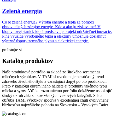
Zelená energia
Čo je zelená energia? Výroba energie a tepla za pomoci
obnoviteľných zdrojov energie. Kde a ako ju získavame? V
bioplynovej stanici, ktorá predstavuje projekt udržateľnej inovácie.
Plné využitie vyrobeného tepla a elektriny umožňuje dosiahnuť
výrazné úspory zemného plynu a elektrickej energie.
prelistujte si
Katalóg produktov
Naše produktové portfólio sa skladá zo širokého sortimentu
mliečnych výrobkov. V TAMI si uvedomujeme súčasný trend
zdravého životného štýlu a vzrastajúci dopyt po bio produktoch.
Preto v katalógu okrem iného nájdete aj produkty takéhoto typu
mlieka a syrov. Vďaka rozmanitému portfóliu dokážeme uspokojiť
široký okruh zákazníkov všetkých vekových kategórií. Sila a
obľuba TAMI výrobkov spočíva v excelentnej chuti ovplyvnenej
blízkosťou najvyššieho pohoria na Slovensku – Vysokých Tatier.