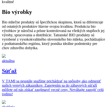
kvalitné
Bio výrobky
Bio mliečne produkty sú špecifickou skupinou, ktorá sa diferencuje
od ostatných produktov hlavne svojou kvalitou. Produkcia bio
výrobkov je náročná a prísne kontrolovaná na všetkých stupňoch jej
výroby, spracovania a distribúcie. Tatranské BIO produkty sú
vyrobené z vysokokvalitného slovenského bio mlieka, pochádzajúce
z podtatranského regiónu, ktorý ponúka ideálne podmienky pre
chov zdravého dobytka.
aktuálna
Súťaž
V TAMI sa neustále snažíme prichádzať na spôsoby ako odmeniť
našich verných zákazníkov. Zapojením sa do zábavných súťaží
môžete od nás získať zaujímavé vecné ceny. Neváhajte zapojiť celú
rodinu!
ekológia