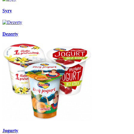
Syry
Dezerty
Jogurty