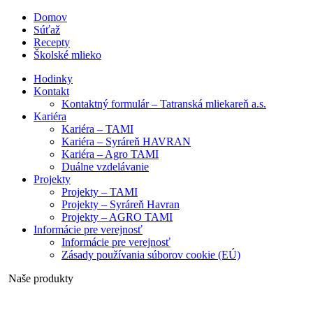
Domov
Súťaž
Recepty
Školské mlieko
Hodinky
Kontakt
Kontaktný formulár – Tatranská mliekareň a.s.
Kariéra
Kariéra – TAMI
Kariéra – Syráreň HAVRAN
Kariéra – Agro TAMI
Duálne vzdelávanie
Projekty
Projekty – TAMI
Projekty – Syráreň Havran
Projekty – AGRO TAMI
Informácie pre verejnosť
Informácie pre verejnosť
Zásady používania súborov cookie (EÚ)
Naše produkty