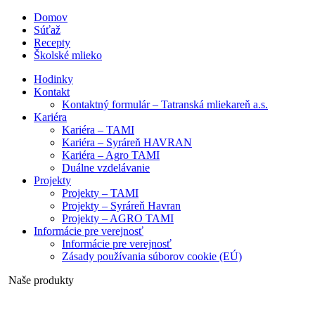
Domov
Súťaž
Recepty
Školské mlieko
Hodinky
Kontakt
Kontaktný formulár – Tatranská mliekareň a.s.
Kariéra
Kariéra – TAMI
Kariéra – Syráreň HAVRAN
Kariéra – Agro TAMI
Duálne vzdelávanie
Projekty
Projekty – TAMI
Projekty – Syráreň Havran
Projekty – AGRO TAMI
Informácie pre verejnosť
Informácie pre verejnosť
Zásady používania súborov cookie (EÚ)
Naše produkty