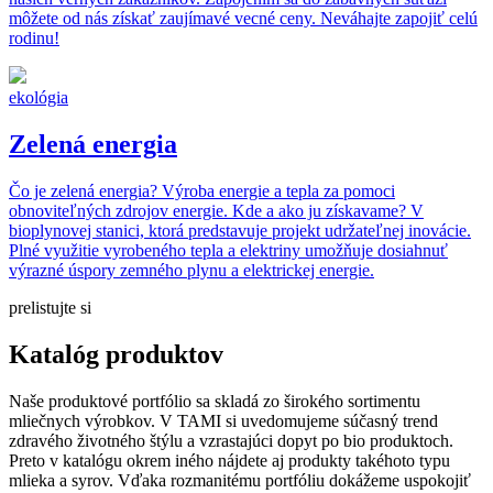
môžete od nás získať zaujímavé vecné ceny. Neváhajte zapojiť celú
rodinu!
ekológia
Zelená energia
Čo je zelená energia? Výroba energie a tepla za pomoci
obnoviteľných zdrojov energie. Kde a ako ju získavame? V
bioplynovej stanici, ktorá predstavuje projekt udržateľnej inovácie.
Plné využitie vyrobeného tepla a elektriny umožňuje dosiahnuť
výrazné úspory zemného plynu a elektrickej energie.
prelistujte si
Katalóg produktov
Naše produktové portfólio sa skladá zo širokého sortimentu
mliečnych výrobkov. V TAMI si uvedomujeme súčasný trend
zdravého životného štýlu a vzrastajúci dopyt po bio produktoch.
Preto v katalógu okrem iného nájdete aj produkty takéhoto typu
mlieka a syrov. Vďaka rozmanitému portfóliu dokážeme uspokojiť