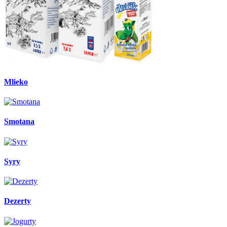
Mlieko
Smotana
Syry
Dezerty