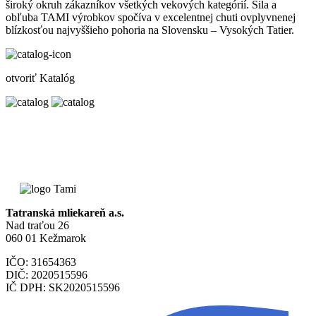
široký okruh zákazníkov všetkých vekových kategórií. Sila a
obľuba TAMI výrobkov spočíva v excelentnej chuti ovplyvnenej
blízkosťou najvyššieho pohoria na Slovensku – Vysokých Tatier.
otvoriť Katalóg
Tatranská mliekareň a.s.
Nad traťou 26
060 01 Kežmarok
IČO: 31654363
DIČ: 2020515596
IČ DPH: SK2020515596