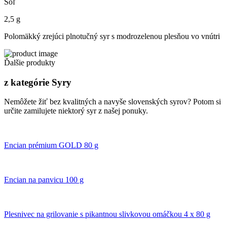
Soľ
2,5 g
Polomäkký zrejúci plnotučný syr s modrozelenou plesňou vo vnútri
Ďalšie produkty
z kategórie Syry
Nemôžete žiť bez kvalitných a navyše slovenských syrov? Potom si
určite zamilujete niektorý syr z našej ponuky.
Encian prémium GOLD 80 g
Encian na panvicu 100 g
Plesnivec na grilovanie s pikantnou slivkovou omáčkou 4 x 80 g