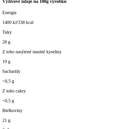
Výživové údaje na 100g výrobku
Energia
1400 kJ/338 kcal
Tuky
28 g
Z toho nasýtené mastné kyseliny
19 g
Sacharidy
<0,5 g
Z toho cukry
<0,5 g
Bielkoviny
21 g