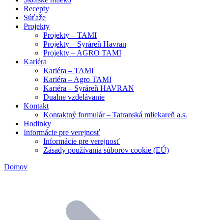
Recepty
Súťaže
Projekty
Projekty – TAMI
Projekty – Syráreň Havran
Projekty – AGRO TAMI
Kariéra
Kariéra – TAMI
Kariéra – Agro TAMI
Kariéra – Syráreň HAVRAN
Dualne vzdelávanie
Kontakt
Kontaktný formulár – Tatranská mliekareň a.s.
Hodinky
Informácie pre verejnosť
Informácie pre verejnosť
Zásady používania súborov cookie (EÚ)
Domov