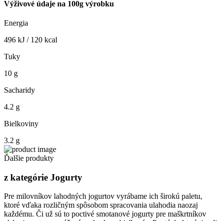
Výživové údaje na 100g výrobku
Energia
496 kJ / 120 kcal
Tuky
10 g
Sacharidy
4.2 g
Bielkoviny
3.2 g
Ďalšie produkty
z kategórie Jogurty
Pre milovníkov lahodných jogurtov vyrábame ich širokú paletu,
ktoré vďaka rozličným spôsobom spracovania ulahodia naozaj
každému. Či už sú to poctivé smotanové jogurty pre maškrtníkov