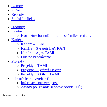
Domov
Súťaž
Recepty
Školské mlieko
Hodinky
Kontakt
Kontaktný formulár – Tatranská mliekareň a.s.
Kariéra
Kariéra – TAMI
Kariéra – Syráreň HAVRAN
Kariéra – Agro TAMI
Duálne vzdelávanie
Projekty
Projekty – TAMI
Projekty – Syráreň Havran
Projekty – AGRO TAMI
Informácie pre verejnosť
Informácie pre verejnosť
Zásady používania súborov cookie (EÚ)
Naše produkty