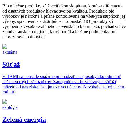
Bio mliečne produkty sú špecifickou skupinou, ktorá sa diferencuje
od ostatných produktov hlavne svojou kvalitou. Produkcia bio
výrobkov je náročná a prísne kontrolovaná na všetkých stupňoch jej
výroby, spracovania a distribúcie. Tatranské BIO produkty sú
vyrobené z vysokokvalitného slovenského bio mlieka, pochádzajúce
z podtatranského regiónu, ktorý ponúka ideálne podmienky pre
chov zdravého dobytka.
aktuálna
Súťaž
V TAMI sa neustále snažíme prichádzať na spôsoby ako odmeniť
našich verných zákazníkov. Zapojením sa do zábavných súťaží
môžete od nás získať zaujímavé vecné ceny. Neváhajte zapojiť celú
rodinu!
ekológia
Zelená energia