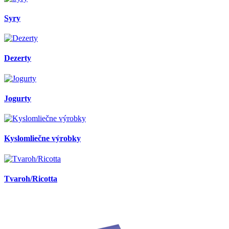
Syry
Dezerty
Jogurty
Kyslomliečne výrobky
Tvaroh/Ricotta