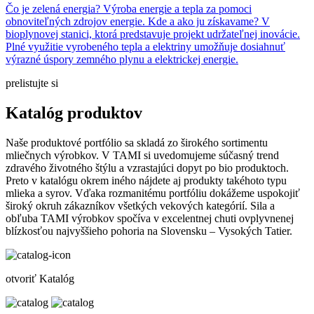
Čo je zelená energia? Výroba energie a tepla za pomoci
obnoviteľných zdrojov energie. Kde a ako ju získavame? V
bioplynovej stanici, ktorá predstavuje projekt udržateľnej inovácie.
Plné využitie vyrobeného tepla a elektriny umožňuje dosiahnuť
výrazné úspory zemného plynu a elektrickej energie.
prelistujte si
Katalóg produktov
Naše produktové portfólio sa skladá zo širokého sortimentu
mliečnych výrobkov. V TAMI si uvedomujeme súčasný trend
zdravého životného štýlu a vzrastajúci dopyt po bio produktoch.
Preto v katalógu okrem iného nájdete aj produkty takéhoto typu
mlieka a syrov. Vďaka rozmanitému portfóliu dokážeme uspokojiť
široký okruh zákazníkov všetkých vekových kategórií. Sila a
obľuba TAMI výrobkov spočíva v excelentnej chuti ovplyvnenej
blízkosťou najvyššieho pohoria na Slovensku – Vysokých Tatier.
otvoriť Katalóg