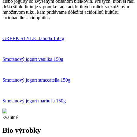
alebo jogurty so zvýšeným obsahom bielkovín. Pre tých, ktorí si radi
držia štíhlu líniu je v ponuke rada acidofilných mliek so zníženým
množstvom tuku, kam pridávame dôležitú acidofilnú kultúru
lactobacillus acidophilus.
GREEK STYLE Jahoda 150 g
Smotanový jogurt vanilka 150g
Smotanový jogurt straccatella 150g
Smotanový jogurt marhuľa 150g
kvalitné
Bio výrobky