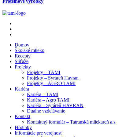
Proteínové výrobky
Domov
Školské mlieko
Recepty
Súťaže
Projekty
Projekty – TAMI
Projekty – Syráreň Havran
Projekty – AGRO TAMI
Kariéra
Kariéra – TAMI
Kariéra – Agro TAMI
Kariéra – Syráreň HAVRAN
Dualne vzdelávanie
Kontakt
Kontaktný formulár – Tatranská mliekareň a.s.
Hodinky
Informácie pre verejnosť