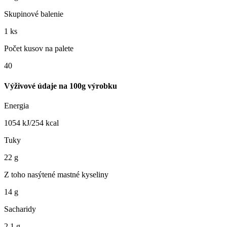
Skupinové balenie
1 ks
Počet kusov na palete
40
Výživové údaje na 100g výrobku
Energia
1054 kJ/254 kcal
Tuky
22 g
Z toho nasýtené mastné kyseliny
14 g
Sacharidy
2,1 g