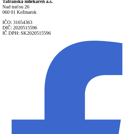
Tatranská mliekareň a.s.
Nad traťou 26
060 01 Kežmarok
IČO: 31654363
DIČ: 2020515596
IČ DPH: SK2020515596