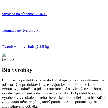
Smotana na šľahanie 30 % 1 l
Termizovaný tvaroh 3 kg
Tvaroh vákuovo balený 3/5 kg
kvalitné
Bio výrobky
Bio mliečne produkty sú špecifickou skupinou, ktorá sa diferencuje
od ostatných produktov hlavne svojou kvalitou. Produkcia bio
výrobkov je náročná a prísne kontrolovaná na všetkých stupňoch jej
výroby, spracovania a distribúcie. Tatranské BIO produkty sú
vyrobené z vysokokvalitného slovenského bio mlieka, pochádzajúce
z podtatranského regiónu, ktorý ponúka ideálne podmienky pre
chov zdravého dobytka.