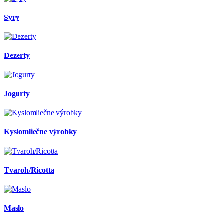
Syry
Dezerty
Jogurty
Kyslomliečne výrobky
Tvaroh/Ricotta
Maslo