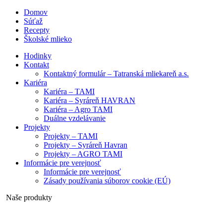
Domov
Súťaž
Recepty
Školské mlieko
Hodinky
Kontakt
Kontaktný formulár – Tatranská mliekareň a.s.
Kariéra
Kariéra – TAMI
Kariéra – Syráreň HAVRAN
Kariéra – Agro TAMI
Duálne vzdelávanie
Projekty
Projekty – TAMI
Projekty – Syráreň Havran
Projekty – AGRO TAMI
Informácie pre verejnosť
Informácie pre verejnosť
Zásady používania súborov cookie (EÚ)
Naše produkty