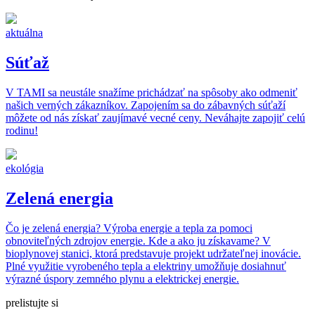
aktuálna
Súťaž
V TAMI sa neustále snažíme prichádzať na spôsoby ako odmeniť
našich verných zákazníkov. Zapojením sa do zábavných súťaží
môžete od nás získať zaujímavé vecné ceny. Neváhajte zapojiť celú
rodinu!
ekológia
Zelená energia
Čo je zelená energia? Výroba energie a tepla za pomoci
obnoviteľných zdrojov energie. Kde a ako ju získavame? V
bioplynovej stanici, ktorá predstavuje projekt udržateľnej inovácie.
Plné využitie vyrobeného tepla a elektriny umožňuje dosiahnuť
výrazné úspory zemného plynu a elektrickej energie.
prelistujte si