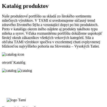
Katalóg produktov
Naše produktové portfólio sa skladá zo širokého sortimentu
mliečnych výrobkov. V TAMI si uvedomujeme súčasný trend
zdravého životného štýlu a vzrastajúci dopyt po bio produktoch.
Preto v katalógu okrem iného nájdete aj produkty takéhoto typu
mlieka a syrov. Vďaka rozmanitému portfóliu dokážeme uspokojiť
široký okruh zákazníkov všetkých vekových kategórií. Sila a
obľuba TAMI výrobkov spočíva v excelentnej chuti ovplyvnenej
blízkosťou najvyššieho pohoria na Slovensku – Vysokých Tatier.
otvoriť Katalóg