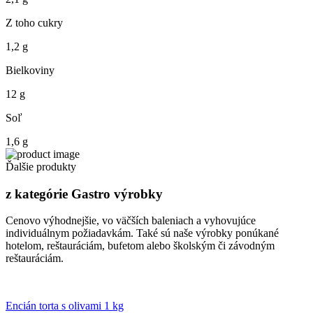
Z toho cukry
1,2 g
Bielkoviny
12 g
Soľ
1,6 g
Ďalšie produkty
z kategórie Gastro výrobky
Cenovo výhodnejšie, vo väčších baleniach a vyhovujúce
individuálnym požiadavkám. Také sú naše výrobky ponúkané
hotelom, reštauráciám, bufetom alebo školským či závodným
reštauráciám.
Encián torta s olivami 1 kg