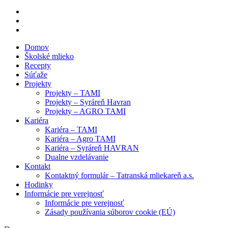
Domov
Školské mlieko
Recepty
Súťaže
Projekty
Projekty – TAMI
Projekty – Syráreň Havran
Projekty – AGRO TAMI
Kariéra
Kariéra – TAMI
Kariéra – Agro TAMI
Kariéra – Syráreň HAVRAN
Dualne vzdelávanie
Kontakt
Kontaktný formulár – Tatranská mliekareň a.s.
Hodinky
Informácie pre verejnosť
Informácie pre verejnosť
Zásady používania súborov cookie (EÚ)