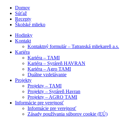
Domov
Súťaž
Recepty
Školské mlieko
Hodinky
Kontakt
Kontaktný formulár – Tatranská mliekareň a.s.
Kariéra
Kariéra – TAMI
Kariéra – Syráreň HAVRAN
Kariéra – Agro TAMI
Duálne vzdelávanie
Projekty
Projekty – TAMI
Projekty – Syráreň Havran
Projekty – AGRO TAMI
Informácie pre verejnosť
Informácie pre verejnosť
Zásady používania súborov cookie (EÚ)