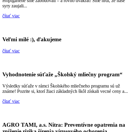
Hopfgartene sme zabodovali – a rovno dvakrát! Sme hrdí, že naše
syry zaujali...
čítať viac
Veľmi milé :), ďakujeme
čítať viac
Vyhodnotenie súťaže „Školský mliečny program“
Výsledky súťaže v rámci Školského mliečneho programu sú už
známe! Pozrite si, ktorí žiaci základných škôl získali vecné ceny a...
čítať viac
AGRO TAMI, a.s. Nitra: Preventívne opatrenia na
zníženie rizika šírenia vírusového ochorenia