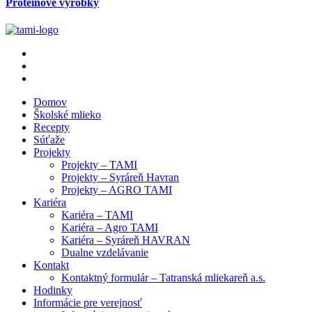
Proteínové výrobky
Domov
Školské mlieko
Recepty
Súťaže
Projekty
Projekty – TAMI
Projekty – Syráreň Havran
Projekty – AGRO TAMI
Kariéra
Kariéra – TAMI
Kariéra – Agro TAMI
Kariéra – Syráreň HAVRAN
Dualne vzdelávanie
Kontakt
Kontaktný formulár – Tatranská mliekareň a.s.
Hodinky
Informácie pre verejnosť