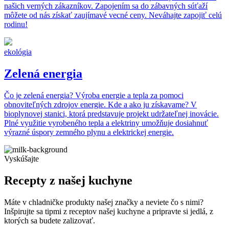
našich verných zákazníkov. Zapojením sa do zábavných súťaží
môžete od nás získať zaujímavé vecné ceny. Neváhajte zapojiť celú
rodinu!
ekológia
Zelená energia
Čo je zelená energia? Výroba energie a tepla za pomoci
obnoviteľných zdrojov energie. Kde a ako ju získavame? V
bioplynovej stanici, ktorá predstavuje projekt udržateľnej inovácie.
Plné využitie vyrobeného tepla a elektriny umožňuje dosiahnuť
výrazné úspory zemného plynu a elektrickej energie.
Vyskúšajte
Recepty z našej kuchyne
Máte v chladničke produkty našej značky a neviete čo s nimi?
Inšpirujte sa tipmi z receptov našej kuchyne a pripravte si jedlá, z
ktorých sa budete zalizovať.