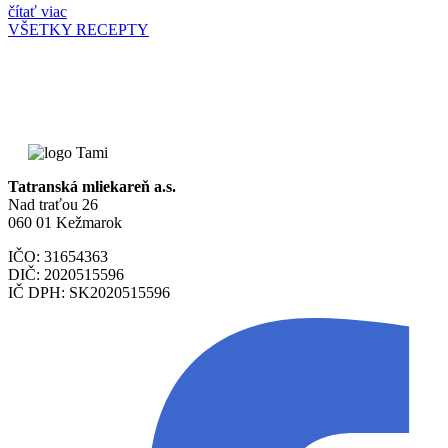
čítať viac
VŠETKY RECEPTY
Tatranská mliekareň a.s.
Nad traťou 26
060 01 Kežmarok
IČO: 31654363
DIČ: 2020515596
IČ DPH: SK2020515596