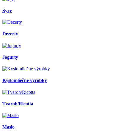
Syry
Dezerty
Jogurty
Kyslomliečne výrobky
Tvaroh/Ricotta
Maslo