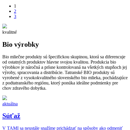
1
2
3
kvalitné
Bio výrobky
Bio mliečne produkty sú špecifickou skupinou, ktorá sa diferencuje
od ostatných produktov hlavne svojou kvalitou. Produkcia bio
výrobkov je náročná a prísne kontrolovaná na všetkých stupňoch jej
výroby, spracovania a distribúcie. Tatranské BIO produkty sú
vyrobené z vysokokvalitného slovenského bio mlieka, pochádzajúce
z podtatranského regiónu, ktorý ponúka ideálne podmienky pre
chov zdravého dobytka.
aktuálna
Súťaž
V TAMI sa neustále snažíme prichádzať na spôsoby ako odmeniť