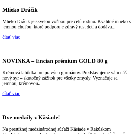
Mlieko Dráčik
Mlieko Dráčik je skvelou voľbou pre celú rodinu. Kvalitné mlieko s
jemnou chuťou, ktoré podporuje zdravý rast detí a dodáva...
čítať viac
NOVINKA – Encian prémium GOLD 80 g
Krémová lahôdka pre pravých gurmánov. Predstavujeme vám náš
nový syr – skutočný zážitok pre všetky zmysly. Vyznačuje sa
jemnou, krémovou...
čítať viac
Dve medaily z Käsiade!
Na prestížnej medzinárodnej súťaži Käsiade v Rakúskom