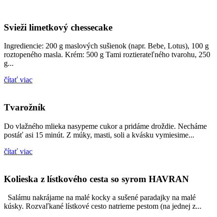
Svieži limetkový chessecake
Ingrediencie: 200 g maslových sušienok (napr. Bebe, Lotus), 100 g
roztopeného masla. Krém: 500 g Tami roztierateľného tvarohu, 250
g...
čítať viac
Tvarožník
Do vlažného mlieka nasypeme cukor a pridáme droždie. Necháme
postáť asi 15 minút. Z múky, masti, soli a kvásku vymiesime...
čítať viac
Kolieska z lístkového cesta so syrom HAVRAN
Salámu nakrájame na malé kocky a sušené paradajky na malé
kúsky. Rozvaľkané lístkové cesto natrieme pestom (na jednej z...