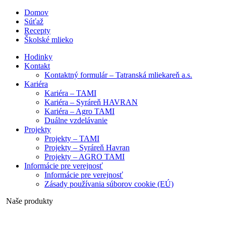
Domov
Súťaž
Recepty
Školské mlieko
Hodinky
Kontakt
Kontaktný formulár – Tatranská mliekareň a.s.
Kariéra
Kariéra – TAMI
Kariéra – Syráreň HAVRAN
Kariéra – Agro TAMI
Duálne vzdelávanie
Projekty
Projekty – TAMI
Projekty – Syráreň Havran
Projekty – AGRO TAMI
Informácie pre verejnosť
Informácie pre verejnosť
Zásady používania súborov cookie (EÚ)
Naše produkty