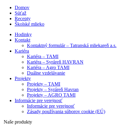
Domov
Súťaž
Recepty
Školské mlieko
Hodinky
Kontakt
Kontaktný formulár – Tatranská mliekareň a.s.
Kariéra
Kariéra – TAMI
Kariéra – Syráreň HAVRAN
Kariéra – Agro TAMI
Duálne vzdelávanie
Projekty
Projekty – TAMI
Projekty – Syráreň Havran
Projekty – AGRO TAMI
Informácie pre verejnosť
Informácie pre verejnosť
Zásady používania súborov cookie (EÚ)
Naše produkty