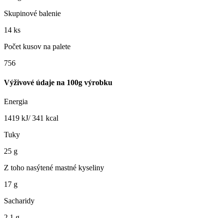
Skupinové balenie
14 ks
Počet kusov na palete
756
Výživové údaje na 100g výrobku
Energia
1419 kJ/ 341 kcal
Tuky
25 g
Z toho nasýtené mastné kyseliny
17 g
Sacharidy
2,1 g