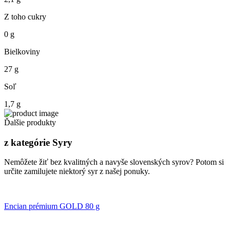
Z toho cukry
0 g
Bielkoviny
27 g
Soľ
1,7 g
Ďalšie produkty
z kategórie Syry
Nemôžete žiť bez kvalitných a navyše slovenských syrov? Potom si
určite zamilujete niektorý syr z našej ponuky.
Encian prémium GOLD 80 g