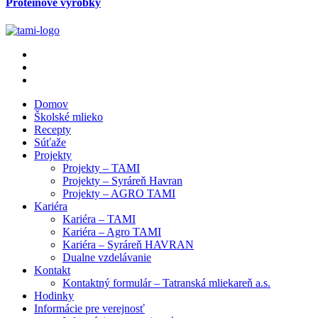
Proteínové výrobky
Domov
Školské mlieko
Recepty
Súťaže
Projekty
Projekty – TAMI
Projekty – Syráreň Havran
Projekty – AGRO TAMI
Kariéra
Kariéra – TAMI
Kariéra – Agro TAMI
Kariéra – Syráreň HAVRAN
Dualne vzdelávanie
Kontakt
Kontaktný formulár – Tatranská mliekareň a.s.
Hodinky
Informácie pre verejnosť