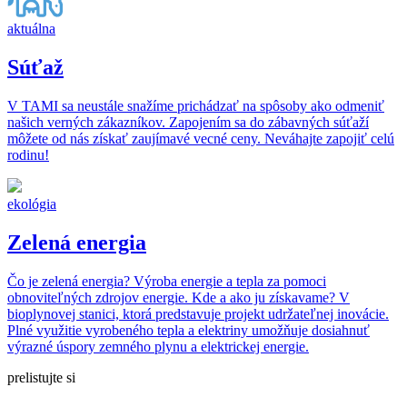
aktuálna
Súťaž
V TAMI sa neustále snažíme prichádzať na spôsoby ako odmeniť
našich verných zákazníkov. Zapojením sa do zábavných súťaží
môžete od nás získať zaujímavé vecné ceny. Neváhajte zapojiť celú
rodinu!
ekológia
Zelená energia
Čo je zelená energia? Výroba energie a tepla za pomoci
obnoviteľných zdrojov energie. Kde a ako ju získavame? V
bioplynovej stanici, ktorá predstavuje projekt udržateľnej inovácie.
Plné využitie vyrobeného tepla a elektriny umožňuje dosiahnuť
výrazné úspory zemného plynu a elektrickej energie.
prelistujte si