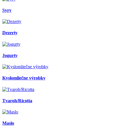
Syry
Dezerty
Jogurty
Kyslomliečne výrobky
Tvaroh/Ricotta
Maslo