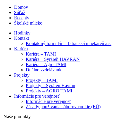
Domov
Súťaž
Recepty
Školské mlieko
Hodinky
Kontakt
Kontaktný formulár – Tatranská mliekareň a.s.
Kariéra
Kariéra – TAMI
Kariéra – Syráreň HAVRAN
Kariéra – Agro TAMI
Duálne vzdelávanie
Projekty
Projekty – TAMI
Projekty – Syráreň Havran
Projekty – AGRO TAMI
Informácie pre verejnosť
Informácie pre verejnosť
Zásady používania súborov cookie (EÚ)
Naše produkty