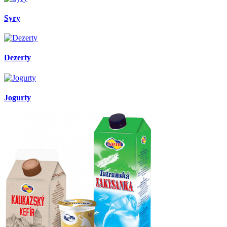
Syry
Dezerty
Jogurty