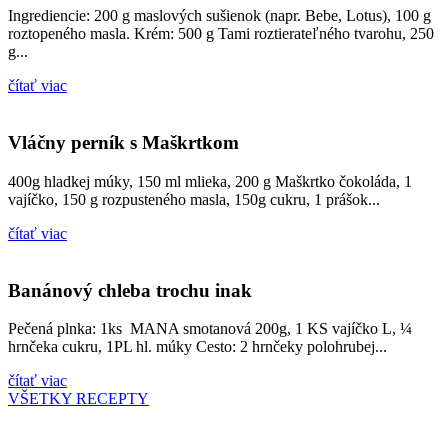
Ingrediencie: 200 g maslových sušienok (napr. Bebe, Lotus), 100 g
roztopeného masla. Krém: 500 g Tami roztierateľného tvarohu, 250
g...
čítať viac
Vláčny perník s Maškrtkom
400g hladkej múky, 150 ml mlieka, 200 g Maškrtko čokoláda, 1
vajíčko, 150 g rozpusteného masla, 150g cukru, 1 prášok...
čítať viac
Banánový chleba trochu inak
Pečená plnka: 1ks MANA smotanová 200g, 1 KS vajíčko L, ¼
hrnčeka cukru, 1PL hl. múky Cesto: 2 hrnčeky polohrubej...
čítať viac
VŠETKY RECEPTY