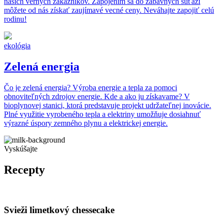
našich verných zákazníkov. Zapojením sa do zábavných súťaží
môžete od nás získať zaujímavé vecné ceny. Neváhajte zapojiť celú
rodinu!
ekológia
Zelená energia
Čo je zelená energia? Výroba energie a tepla za pomoci
obnoviteľných zdrojov energie. Kde a ako ju získavame? V
bioplynovej stanici, ktorá predstavuje projekt udržateľnej inovácie.
Plné využitie vyrobeného tepla a elektriny umožňuje dosiahnuť
výrazné úspory zemného plynu a elektrickej energie.
Vyskúšajte
Recepty
Svieži limetkový chessecake